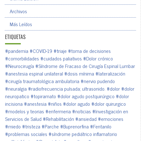
Archivos
Más Leídos
ETIQUETAS
#pandemia
#COVID-19
#triaje
#toma de decisiones
#comorbilidades
#cuidados paliativos
#Dolor crónico
#Neurocirugía
#Síndrome de Fracaso de Cirugía Espinal Lumbar
#anestesia espinal unilateral
#dosis mínima
#lateralización
#cirugía traumatológica ambulatoria
#nervio pudendo
#neuralgia
#radiofrecuencia pulsada; ultrasonido.
#dolor
#dolor
neuropatico
#topiramato
#dolor agudo postquirúrgico
#dolor
incisiona
#anestesia
#niños
#dolor agudo
#dolor quirurgico
#modelos y teorias
#enfermeria
#noticias
#Investigación en
Servicios de Salud
#Rehabilitación
#ansiedad
#emociones
#miedo
#tristeza
#Parche
#Buprenorfina
#Fentanilo
#problemas sociales
#síndrome pediátrico inflamatorio