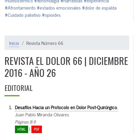
multisistémico
#fibromialgia
#narrativas
#experiencia
#Afrontamiento
#estados emocionales
#dolor de espalda
#Cuidado paliativo
#opioides
Inicio
Revista Número 66
REVISTA EL DOLOR 66 | DICIEMBRE
2016 - AÑO 26
EDITORIAL
1.
Desafíos Hacia un Protocolo en Dolor Post-Quirúrgico.
Juan Pablo Miranda Olivares
Páginas 8-9
|
HTML
PDF