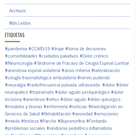
Archivos
Más Leídos
ETIQUETAS
#pandemia
#COVID-19
#triaje
#toma de decisiones
#comorbilidades
#cuidados paliativos
#Dolor crónico
#Neurocirugía
#Síndrome de Fracaso de Cirugía Espinal Lumbar
#anestesia espinal unilateral
#dosis mínima
#lateralización
#cirugía traumatológica ambulatoria
#nervio pudendo
#neuralgia
#radiofrecuencia pulsada; ultrasonido.
#dolor
#dolor
neuropatico
#topiramato
#dolor agudo postquirúrgico
#dolor
incisiona
#anestesia
#niños
#dolor agudo
#dolor quirurgico
#modelos y teorias
#enfermeria
#noticias
#Investigación en
Servicios de Salud
#Rehabilitación
#ansiedad
#emociones
#miedo
#tristeza
#Parche
#Buprenorfina
#Fentanilo
#problemas sociales
#síndrome pediátrico inflamatorio