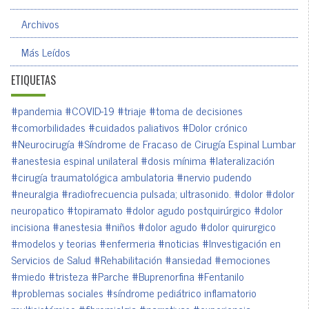
Archivos
Más Leídos
ETIQUETAS
#pandemia
#COVID-19
#triaje
#toma de decisiones
#comorbilidades
#cuidados paliativos
#Dolor crónico
#Neurocirugía
#Síndrome de Fracaso de Cirugía Espinal Lumbar
#anestesia espinal unilateral
#dosis mínima
#lateralización
#cirugía traumatológica ambulatoria
#nervio pudendo
#neuralgia
#radiofrecuencia pulsada; ultrasonido.
#dolor
#dolor
neuropatico
#topiramato
#dolor agudo postquirúrgico
#dolor
incisiona
#anestesia
#niños
#dolor agudo
#dolor quirurgico
#modelos y teorias
#enfermeria
#noticias
#Investigación en
Servicios de Salud
#Rehabilitación
#ansiedad
#emociones
#miedo
#tristeza
#Parche
#Buprenorfina
#Fentanilo
#problemas sociales
#síndrome pediátrico inflamatorio