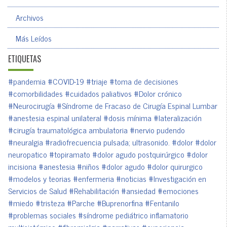
Archivos
Más Leídos
ETIQUETAS
#pandemia
#COVID-19
#triaje
#toma de decisiones
#comorbilidades
#cuidados paliativos
#Dolor crónico
#Neurocirugía
#Síndrome de Fracaso de Cirugía Espinal Lumbar
#anestesia espinal unilateral
#dosis mínima
#lateralización
#cirugía traumatológica ambulatoria
#nervio pudendo
#neuralgia
#radiofrecuencia pulsada; ultrasonido.
#dolor
#dolor
neuropatico
#topiramato
#dolor agudo postquirúrgico
#dolor
incisiona
#anestesia
#niños
#dolor agudo
#dolor quirurgico
#modelos y teorias
#enfermeria
#noticias
#Investigación en
Servicios de Salud
#Rehabilitación
#ansiedad
#emociones
#miedo
#tristeza
#Parche
#Buprenorfina
#Fentanilo
#problemas sociales
#síndrome pediátrico inflamatorio