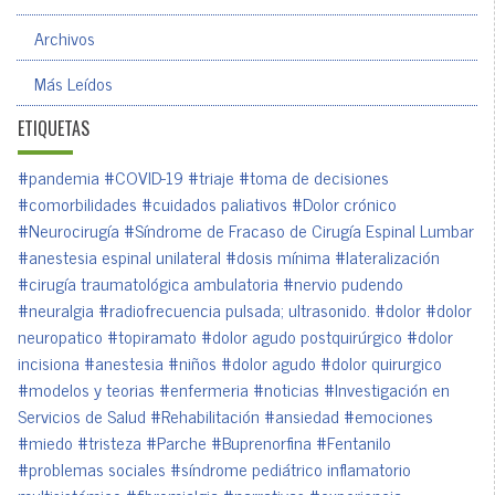
Archivos
Más Leídos
ETIQUETAS
#pandemia
#COVID-19
#triaje
#toma de decisiones
#comorbilidades
#cuidados paliativos
#Dolor crónico
#Neurocirugía
#Síndrome de Fracaso de Cirugía Espinal Lumbar
#anestesia espinal unilateral
#dosis mínima
#lateralización
#cirugía traumatológica ambulatoria
#nervio pudendo
#neuralgia
#radiofrecuencia pulsada; ultrasonido.
#dolor
#dolor
neuropatico
#topiramato
#dolor agudo postquirúrgico
#dolor
incisiona
#anestesia
#niños
#dolor agudo
#dolor quirurgico
#modelos y teorias
#enfermeria
#noticias
#Investigación en
Servicios de Salud
#Rehabilitación
#ansiedad
#emociones
#miedo
#tristeza
#Parche
#Buprenorfina
#Fentanilo
#problemas sociales
#síndrome pediátrico inflamatorio