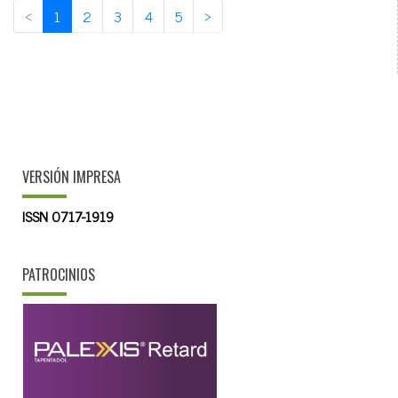
‹
1
2
3
4
5
›
VERSIÓN IMPRESA
ISSN 0717-1919
PATROCINIOS