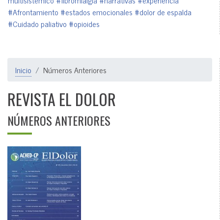
multisistémico
#fibromialgia
#narrativas
#experiencia
#Afrontamiento
#estados emocionales
#dolor de espalda
#Cuidado paliativo
#opioides
Inicio
Números Anteriores
REVISTA EL DOLOR
NÚMEROS ANTERIORES