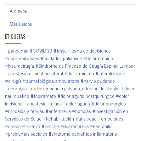
Archivos
Más Leídos
ETIQUETAS
#pandemia
#COVID-19
#triaje
#toma de decisiones
#comorbilidades
#cuidados paliativos
#Dolor crónico
#Neurocirugía
#Síndrome de Fracaso de Cirugía Espinal Lumbar
#anestesia espinal unilateral
#dosis mínima
#lateralización
#cirugía traumatológica ambulatoria
#nervio pudendo
#neuralgia
#radiofrecuencia pulsada; ultrasonido.
#dolor
#dolor
neuropatico
#topiramato
#dolor agudo postquirúrgico
#dolor
incisiona
#anestesia
#niños
#dolor agudo
#dolor quirurgico
#modelos y teorias
#enfermeria
#noticias
#Investigación en
Servicios de Salud
#Rehabilitación
#ansiedad
#emociones
#miedo
#tristeza
#Parche
#Buprenorfina
#Fentanilo
#problemas sociales
#síndrome pediátrico inflamatorio