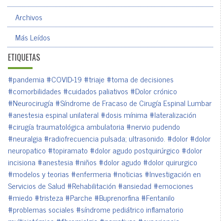
Archivos
Más Leídos
ETIQUETAS
#pandemia
#COVID-19
#triaje
#toma de decisiones
#comorbilidades
#cuidados paliativos
#Dolor crónico
#Neurocirugía
#Síndrome de Fracaso de Cirugía Espinal Lumbar
#anestesia espinal unilateral
#dosis mínima
#lateralización
#cirugía traumatológica ambulatoria
#nervio pudendo
#neuralgia
#radiofrecuencia pulsada; ultrasonido.
#dolor
#dolor
neuropatico
#topiramato
#dolor agudo postquirúrgico
#dolor
incisiona
#anestesia
#niños
#dolor agudo
#dolor quirurgico
#modelos y teorias
#enfermeria
#noticias
#Investigación en
Servicios de Salud
#Rehabilitación
#ansiedad
#emociones
#miedo
#tristeza
#Parche
#Buprenorfina
#Fentanilo
#problemas sociales
#síndrome pediátrico inflamatorio