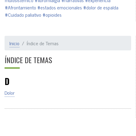
multisistémico
#fibromialgia
#narrativas
#experiencia
#Afrontamiento
#estados emocionales
#dolor de espalda
#Cuidado paliativo
#opioides
Inicio
Índice de Temas
ÍNDICE DE TEMAS
D
Dolor