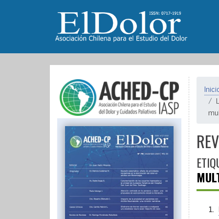
Inici
mul
REV
ETIQ
MULT
1.