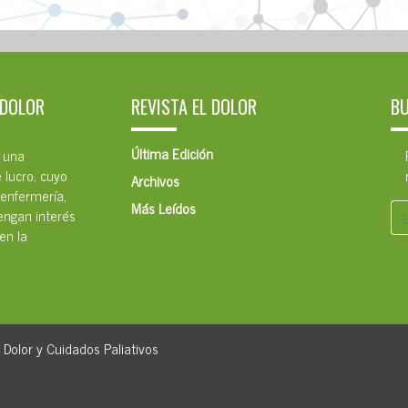
 DOLOR
REVISTA EL DOLOR
B
Última Edición
s una
e lucro, cuyo
Archivos
 enfermería,
Más Leídos
tengan interés
en la
 Dolor y Cuidados Paliativos