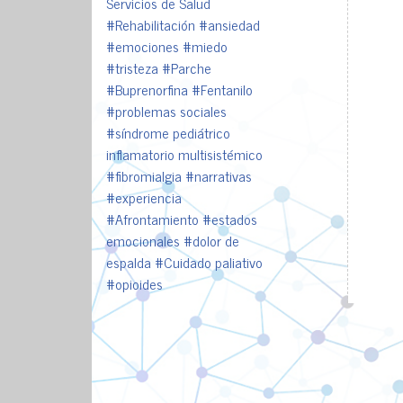
Servicios de Salud
#Rehabilitación
#ansiedad
#emociones
#miedo
#tristeza
#Parche
#Buprenorfina
#Fentanilo
#problemas sociales
#síndrome pediátrico
inflamatorio multisistémico
#fibromialgia
#narrativas
#experiencia
#Afrontamiento
#estados
emocionales
#dolor de
espalda
#Cuidado paliativo
#opioides