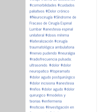
#comorbilidades
#cuidados
paliativos
#Dolor crónico
#Neurocirugía
#Síndrome de
Fracaso de Cirugía Espinal
Lumbar
#anestesia espinal
unilateral
#dosis mínima
#lateralización
#cirugía
traumatológica ambulatoria
#nervio pudendo
#neuralgia
#radiofrecuencia pulsada;
ultrasonido.
#dolor
#dolor
neuropatico
#topiramato
#dolor agudo postquirúrgico
#dolor incisiona
#anestesia
#niños
#dolor agudo
#dolor
quirurgico
#modelos y
teorias
#enfermeria
#noticias
#Investigación en