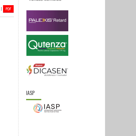
|
PDF
IASP