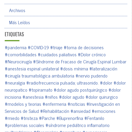
Archivos
Más Leídos
ETIQUETAS
#pandemia
#COVID-19
#triaje
#toma de decisiones
#comorbilidades
#cuidados paliativos
#Dolor crónico
#Neurocirugía
#Síndrome de Fracaso de Cirugía Espinal Lumbar
#anestesia espinal unilateral
#dosis mínima
#lateralización
#cirugía traumatológica ambulatoria
#nervio pudendo
#neuralgia
#radiofrecuencia pulsada; ultrasonido.
#dolor
#dolor
neuropatico
#topiramato
#dolor agudo postquirúrgico
#dolor
incisiona
#anestesia
#niños
#dolor agudo
#dolor quirurgico
#modelos y teorias
#enfermeria
#noticias
#Investigación en
Servicios de Salud
#Rehabilitación
#ansiedad
#emociones
#miedo
#tristeza
#Parche
#Buprenorfina
#Fentanilo
#problemas sociales
#síndrome pediátrico inflamatorio