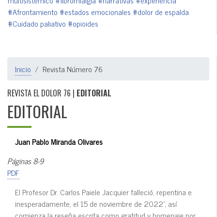
multisistémico
#fibromialgia
#narrativas
#experiencia
#Afrontamiento
#estados emocionales
#dolor de espalda
#Cuidado paliativo
#opioides
Inicio
Revista Número 76
REVISTA EL DOLOR 76 |
EDITORIAL
EDITORIAL
Juan Pablo Miranda Olivares
Páginas 8-9
PDF
El Profesor Dr. Carlos Paiele Jacquier falleció, repentina e
inesperadamente, el 15 de noviembre de 2022”, así
comienza la reseña escrita como gratitud y homenaje por