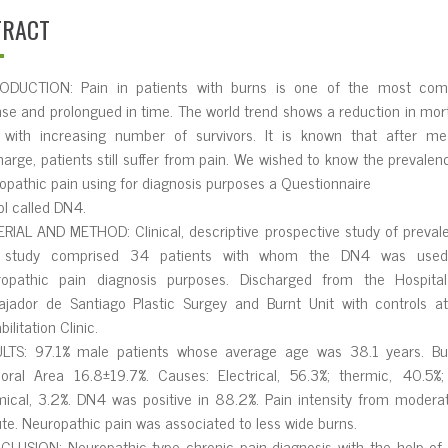
TRACT
ODUCTION: Pain in patients with burns is one of the most comp
nse and proIongued in time. The worId trend shows a reduction in mort
 with increasing number of survivors. It is known that after me
harge, patients stiII suffer from pain. We wished to know the prevaIen
opathic pain using for diagnosis purposes a Questionnaire
oI caIIed DN4.
RIAL AND METHOD: CIinicaI, descriptive prospective study of prevaI
 study comprised 34 patients with whom the DN4 was used
opathic pain diagnosis purposes. Discharged from the HospitaI
ajador de Santiago PIastic Surgey and Burnt Unit with controIs a
iIitation CIinic.
LTS: 97.1% maIe patients whose average age was 38.1 years. Bu
oraI Area 16.8±19.7%. Causes: EIectricaI, 56.3%; thermic, 40.5%
icaI, 3.2%. DN4 was positive in 88.2%. Pain intensity from modera
te. Neuropathic pain was associated to Iess wide burns.
LUSION: Neuropathic type chronic pain diagnosis with the heIp o