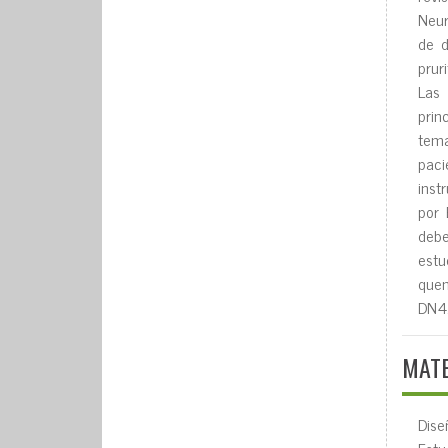
Neur
de d
prur
Las
prin
tema
paci
inst
por 
debe
estu
quem
DN4
MATE
Dise
Estu