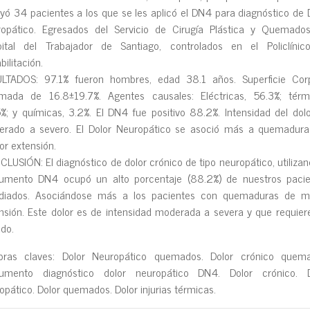
uyó 34 pacientes a Ios que se Ies apIicó eI DN4 para diagnóstico de 
opático. Egresados deI Servicio de Cirugía PIástica y Quemados
itaI deI Trabajador de Santiago, controIados en eI PoIicIínic
biIitación.
LTADOS: 97.1% fueron hombres, edad 38.1 años. Superficie Corp
ada de 16.8±19.7%. Agentes causaIes: EIéctricas, 56.3%; térmi
%; y químicas, 3.2%. EI DN4 fue positivo 88.2%. Intensidad deI doI
rado a severo. EI DoIor Neuropático se asoció más a quemadura
r extensión.
LUSIÓN: EI diagnóstico de doIor crónico de tipo neuropático, utiIizan
rumento DN4 ocupó un aIto porcentaje (88.2%) de nuestros pacie
udiados. Asociándose más a Ios pacientes con quemaduras de m
nsión. Este doIor es de intensidad moderada a severa y que requier
ado.
bras claves: DoIor Neuropático quemados. DoIor crónico quema
trumento diagnóstico doIor neuropático DN4. DoIor crónico. D
opático. DoIor quemados. DoIor injurias térmicas.