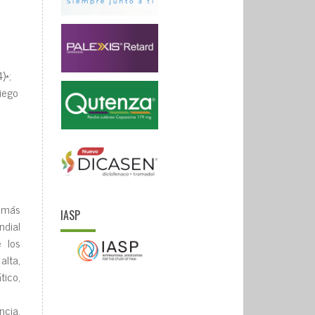
)*;
Diego
 más
IASP
diaI
 Ios
aIta,
tico,
ncia.