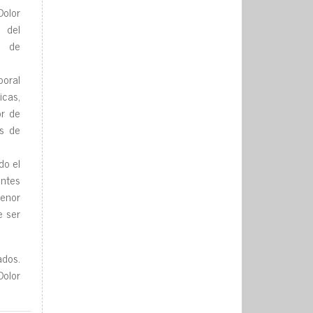
DoIor
 deI
o de
oraI
cas,
or de
s de
do eI
ntes
enor
e ser
dos.
oIor