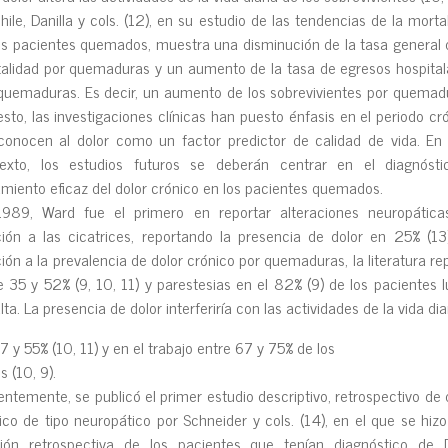
hile, Danilla y cols. (12), en su estudio de las tendencias de la morta
os pacientes quemados, muestra una disminución de la tasa general 
alidad por quemaduras y un aumento de la tasa de egresos hospital
quemaduras. Es decir, un aumento de los sobrevivientes por quemad
esto, las investigaciones clínicas han puesto énfasis en el periodo cr
conocen al dolor como un factor predictor de calidad de vida. En
exto, los estudios futuros se deberán centrar en el diagnósti
amiento eficaz del dolor crónico en los pacientes quemados.
989, Ward fue el primero en reportar alteraciones neuropática
ción a las cicatrices, reportando la presencia de dolor en 25% (13
ción a la prevalencia de dolor crónico por quemaduras, la literatura re
e 35 y 52% (9, 10, 11) y parestesias en el 82% (9) de los pacientes 
alta. La presencia de dolor interferiría con las actividades de la vida di
7 y 55% (10, 11) y en el trabajo entre 67 y 75% de los
s (10, 9).
entemente, se publicó el primer estudio descriptivo, retrospectivo de 
ico de tipo neuropático por Schneider y cols. (14), en el que se hiz
sión retrospectiva de los pacientes que tenían diagnóstico de 