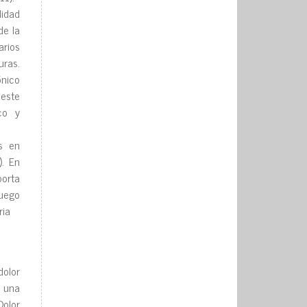
lidad
de la
arios
uras.
ónico
 este
co y
s en
). En
porta
luego
aria
dolor
o una
Dolor