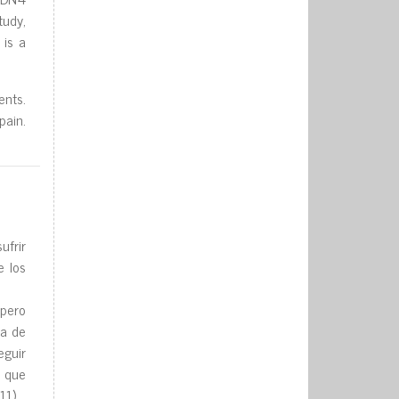
tudy,
 is a
ents.
ain.
ufrir
e los
 pero
ca de
eguir
y que
11).