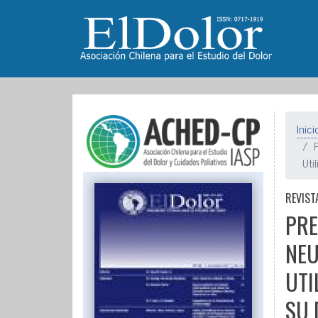
Inici
Uti
REVIST
PRE
NEU
UTI
SU 