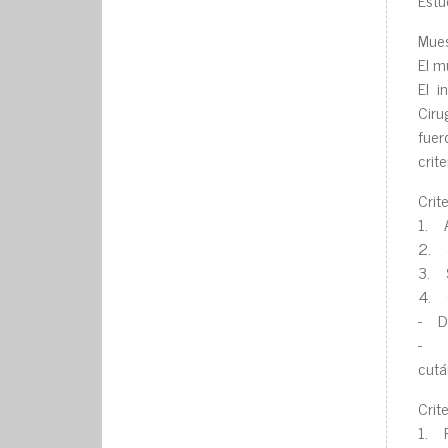
Mues
El m
El i
Ciru
fuer
crit
Crit
1. A
2. S
3. S
4. C
- De
- Qu
cutá
Crit
1. P