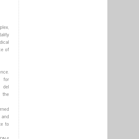
Iex,
aIity
dicaI
ce of
ence.
 for
 deI
t the
rned
; and
te to
f DN4