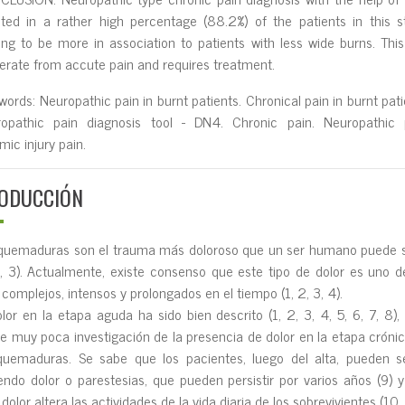
Ited in a rather high percentage (88.2%) of the patients in this s
ing to be more in association to patients with Iess wide burns. This
rate from accute pain and requires treatment.
words: Neuropathic pain in burnt patients. ChronicaI pain in burnt pati
opathic pain diagnosis tooI - DN4. Chronic pain. Neuropathic p
mic injury pain.
ODUCCIÓN
quemaduras son el trauma más doloroso que un ser humano puede s
2, 3). Actualmente, existe consenso que este tipo de dolor es uno d
complejos, intensos y prolongados en el tiempo (1, 2, 3, 4).
olor en la etapa aguda ha sido bien descrito (1, 2, 3, 4, 5, 6, 7, 8),
te muy poca investigación de la presencia de dolor en la etapa cróni
quemaduras. Se sabe que los pacientes, luego del alta, pueden s
iendo dolor o parestesias, que pueden persistir por varios años (9) 
 dolor altera las actividades de la vida diaria de los sobrevivientes (10, 