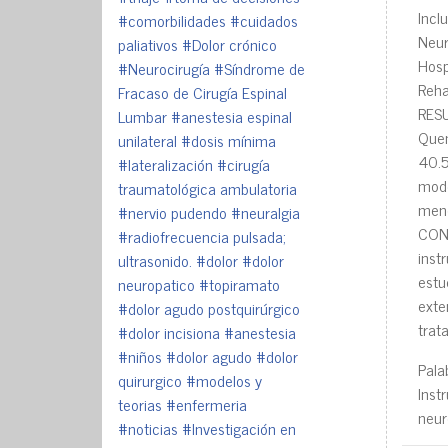
IncI
#comorbilidades
#cuidados
Neur
paliativos
#Dolor crónico
Hosp
#Neurocirugía
#Síndrome de
Reha
Fracaso de Cirugía Espinal
RESU
Lumbar
#anestesia espinal
Quem
unilateral
#dosis mínima
40.5
#lateralización
#cirugía
mode
traumatológica ambulatoria
meno
#nervio pudendo
#neuralgia
CONC
#radiofrecuencia pulsada;
inst
ultrasonido.
#dolor
#dolor
est
neuropatico
#topiramato
exte
#dolor agudo postquirúrgico
trat
#dolor incisiona
#anestesia
#niños
#dolor agudo
#dolor
Pala
quirurgico
#modelos y
Ins
teorias
#enfermeria
neur
#noticias
#Investigación en