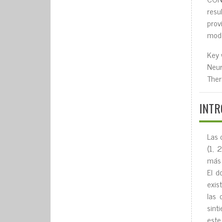
resu
prov
mode
Key 
Neur
Ther
INTR
Las 
(1, 
más 
El d
exis
las 
sint
este