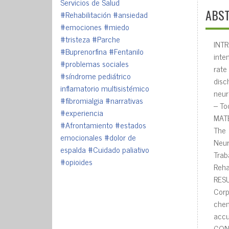
Servicios de Salud
ABS
#Rehabilitación
#ansiedad
#emociones
#miedo
#tristeza
#Parche
INTR
#Buprenorfina
#Fentanilo
inte
#problemas sociales
rate
#síndrome pediátrico
disc
inflamatorio multisistémico
neur
#fibromialgia
#narrativas
– To
#experiencia
MATE
#Afrontamiento
#estados
The
emocionales
#dolor de
Neur
espalda
#Cuidado paliativo
Trab
#opioides
Rehab
RESU
Corp
chem
accu
CONC