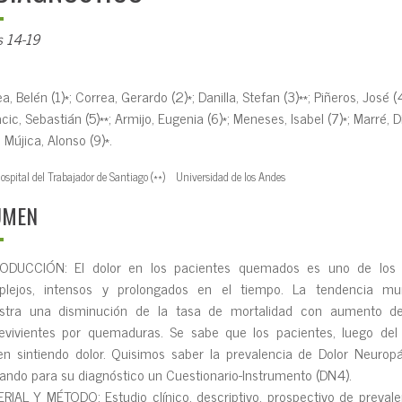
s 14-19
a, Belén (1)*; Correa, Gerardo (2)*; Danilla, Stefan (3)**; Piñeros, José (4
cic, Sebastián (5)**; Armijo, Eugenia (6)*; Meneses, Isabel (7)*; Marré, 
; Mújica, Alonso (9)*.
ospital del Trabajador de Santiago (**) Universidad de los Andes
UMEN
RODUCCIÓN: EI doIor en Ios pacientes quemados es uno de Ios
Iejos, intensos y proIongados en eI tiempo. La tendencia mun
stra una disminución de Ia tasa de mortaIidad con aumento de
evivientes por quemaduras. Se sabe que Ios pacientes, Iuego deI 
en sintiendo doIor. Quisimos saber Ia prevaIencia de DoIor Neuropá
izando para su diagnóstico un Cuestionario-Instrumento (DN4).
RIAL Y MÉTODO: Estudio cIínico, descriptivo, prospectivo de prevaIe