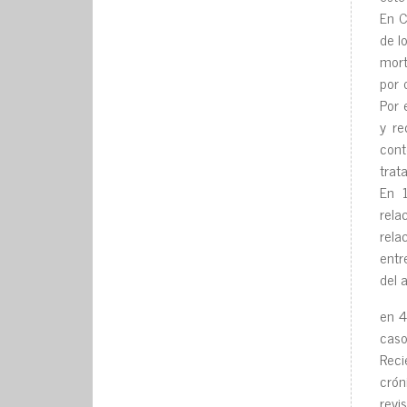
En C
de l
mort
por 
Por 
y re
cont
trat
En 1
rela
rela
entr
del 
en 4
caso
Reci
crón
revi