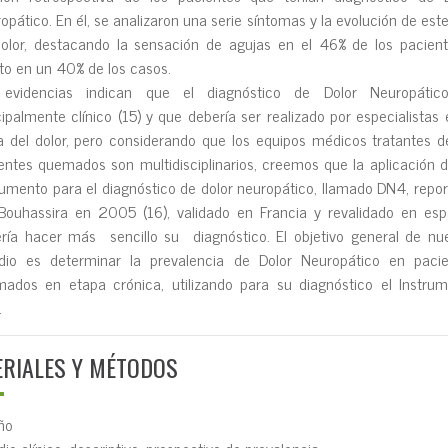
opático. En él, se analizaron una serie síntomas y la evolución de este
olor, destacando la sensación de agujas en el 46% de los pacien
ito en un 40% de los casos.
 evidencias indican que el diagnóstico de Dolor Neuropátic
cipalmente clínico (15) y que debería ser realizado por especialistas 
 del dolor, pero considerando que los equipos médicos tratantes d
entes quemados son multidisciplinarios, creemos que la aplicación 
rumento para el diagnóstico de dolor neuropático, llamado DN4, repo
Bouhassira en 2005 (16), validado en Francia y revalidado en esp
ría hacer más sencillo su diagnóstico. El objetivo general de nu
dio es determinar la prevalencia de Dolor Neuropático en pacie
ados en etapa crónica, utilizando para su diagnóstico el Instru
.
RIALES Y MÉTODOS
ño
dio clínico, descriptivo, prospectivo de prevalencia.