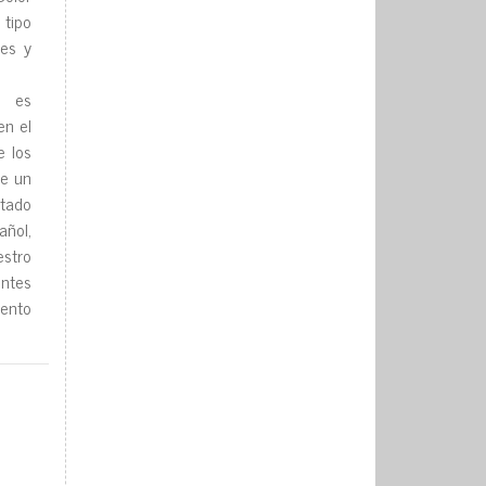
 tipo
tes y
o es
en el
e los
de un
rtado
añol,
estro
ntes
mento