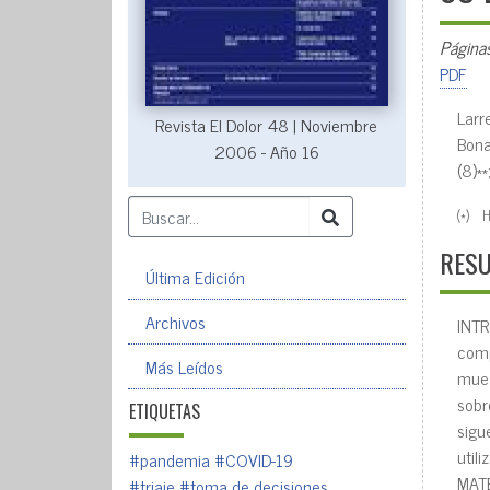
Página
PDF
Larre
Revista El Dolor 48 | Noviembre
Bona
2006 - Año 16
(8)**
(*) H
RES
Última Edición
Archivos
INT
comp
Más Leídos
mue
sobr
ETIQUETAS
sigu
utiI
#pandemia
#COVID-19
MATE
#triaje
#toma de decisiones