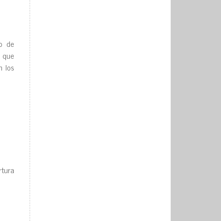
io de
, que
n los
tura